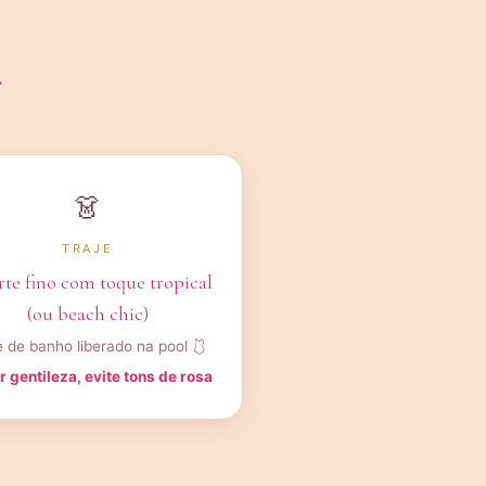
r
👗
TRAJE
rte fino com toque tropical
(ou beach chic)
e de banho liberado na pool 🩱
r gentileza, evite tons de rosa