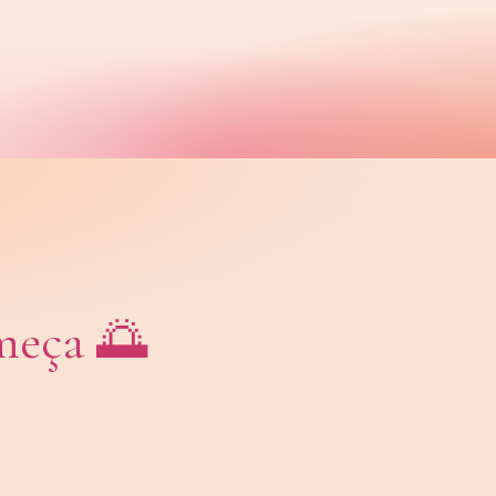
omeça 🌅