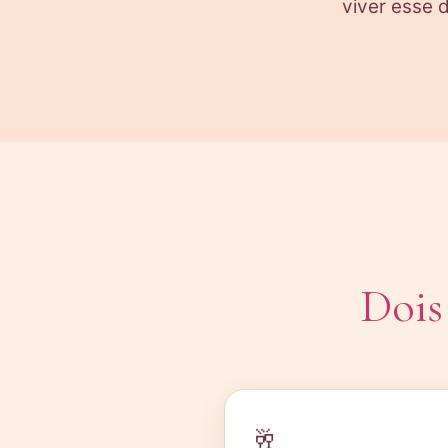
viver esse 
Dois
🥂