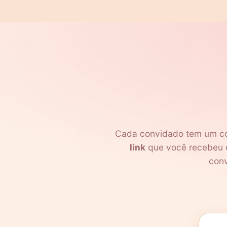
Cada convidado tem um con
link
que você recebeu o
conv