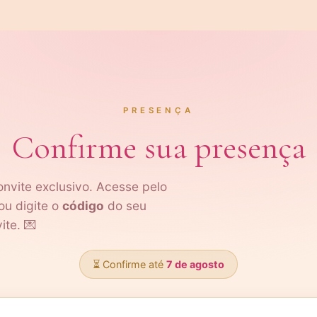
PRESENÇA
Confirme sua presença
vite exclusivo. Acesse pelo
u digite o
código
do seu
ite. 💌
⏳ Confirme até
7 de agosto