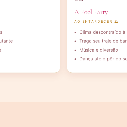
A Pool Party
AO ENTARDECER 🌅
s
Clima descontraído à 
utante
Traga seu traje de ba
a
Música e diversão
Dança até o pôr do sol