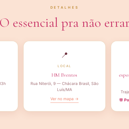
DETALHES
O essencial pra não erra
📍
LOCAL
HM Eventos
espo
 13h
Rua Niterói, 9 — Chácara Brasil, São
Luís/MA
Traj
Ver no mapa →
🌸 Po