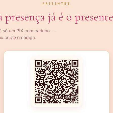
PRESENTES
 presença já é o present
 é só um PIX com carinho —
u copie o código: